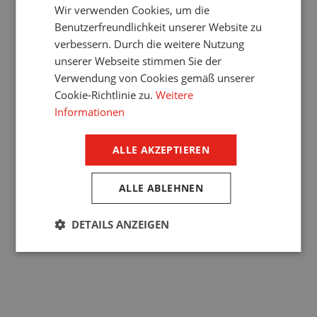
Wir verwenden Cookies, um die
Benutzerfreundlichkeit unserer Website zu
verbessern. Durch die weitere Nutzung
unserer Webseite stimmen Sie der
Verwendung von Cookies gemäß unserer
Cookie-Richtlinie zu.
Weitere
Informationen
Rollläden bieten wie Jalousien Privatsphäre und
schützen vor unerwünschtem Eindringen fremder
Personen ins Haus.
ALLE AKZEPTIEREN
ALLE ABLEHNEN
Außenrollläden:
DETAILS ANZEIGEN
absolute Dunkelheit und
ein hohes Maß an
Sicherheit