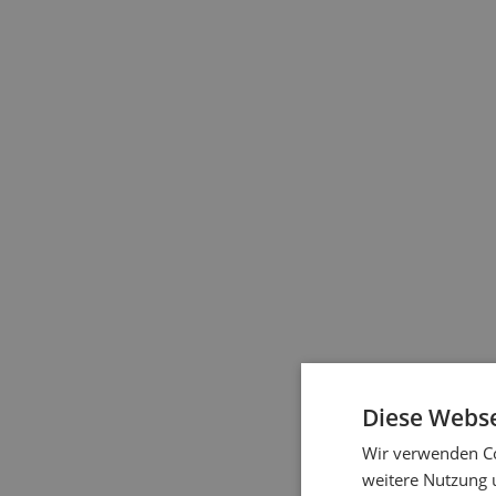
Preis ab 2.355 EUR
Garagen-Rolltore
Video-
Datei
Klassiker für unbeheizte Räume
Preis ab 1.516 EUR
Garagen-Zweiflügeltore
Video-
Datei
Diese Webse
Wir verwenden Co
weitere Nutzung 