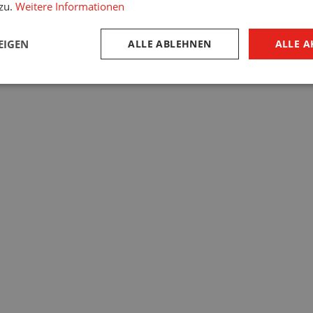
 zu.
Weitere Informationen
EIGEN
ALLE ABLEHNEN
ALLE A
entor schützt zu
Haus?