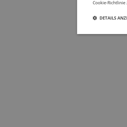
Cookie-Richtlinie
DETAILS ANZ
Lösungen für anspruchsvolle Betriebe
Preis ab 1.898 EUR
Industrie-Garagentore
WIR BERATEN SIE GERN
Wir finden die beste Lösung (nicht nur)
für Ihre Garage.
Technischer Entwurf
GRATIS
Anleitung zur Auswahl eines Garagentors
Welches Garag