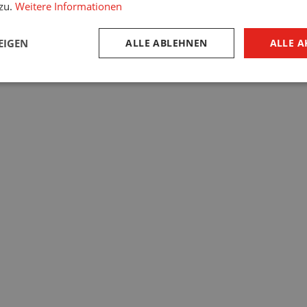
 zu.
Weitere Informationen
EIGEN
ALLE ABLEHNEN
ALLE A
 gute Sichtverhältnisse legen und eine hohe Lichtdurchlässigkeit be
rungsvarianten, die sich ganz an Ihre betrieblichen Anforderungen 