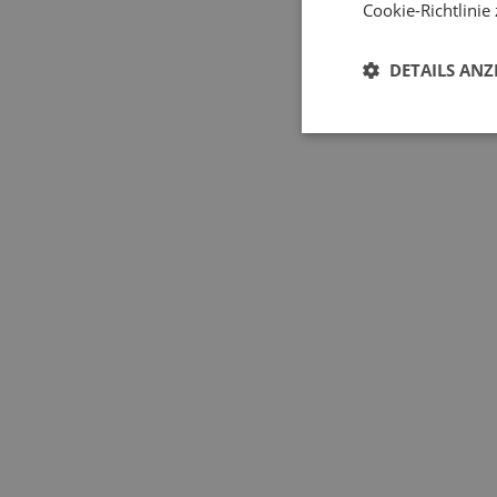
Více informací
Cookie-Richtlinie
Méně informací
DETAILS ANZ
Sektionaltore vollverglast
Es handelt sich um die ideale Variante, wenn Sie Wert auf
Schalldämmung wichtig ist. Wir bieten verschiedene Ausfüh