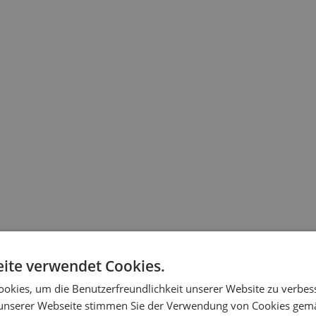
ervorragende Dichtungs- und Dämmeigenschaften, Schallschutz und We
ite verwendet Cookies.
altore haben ein breites Anwendungsspektrum, auch dank der Möglichk
okies, um die Benutzerfreundlichkeit unserer Website zu verbes
unserer Webseite stimmen Sie der Verwendung von Cookies gem