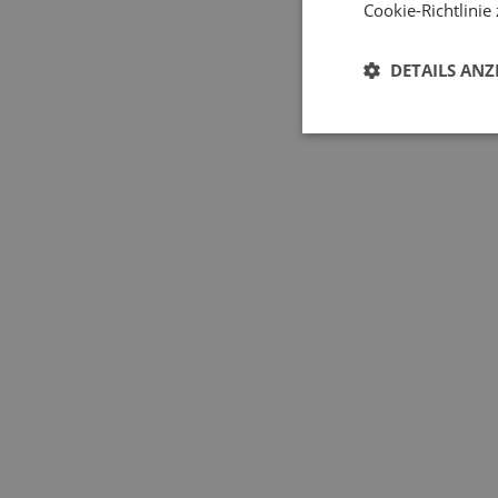
Cookie-Richtlinie
DETAILS ANZ
Fokus auf
Steigende Energiepreise zw
jedoch, sich einem Fenster 
entweicht
. Der Austausch 
Achten Sie bei der Auswah
für die Wärmeeinsparung en
bauen, denken Sie an die R
Eingangstüren U
≤ 2,0 
d
2
höchstens 0,8 W/m
K be
Schalldämmung d
Auch die
die Türen Geräusche um 32 
leiseres Gespräch oder eine