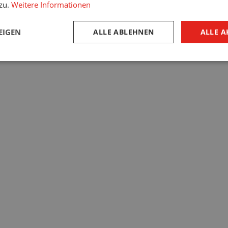
 zu.
Weitere Informationen
EIGEN
ALLE ABLEHNEN
ALLE A
re nehmen viel Platz in Anspruch, aber sie belohnen Sie mit einem 
Komfort.
Abmessungen sind bei
oren zu beachten?
öffnung für das Tor hängt davon ab, wie viele Autos Sie darin parken 
Abmessungen des Sturzes und der Laibung
en. Aber auch die
sind e
eb des Garagentors. Diese sind für jeden Tortyp individuell.