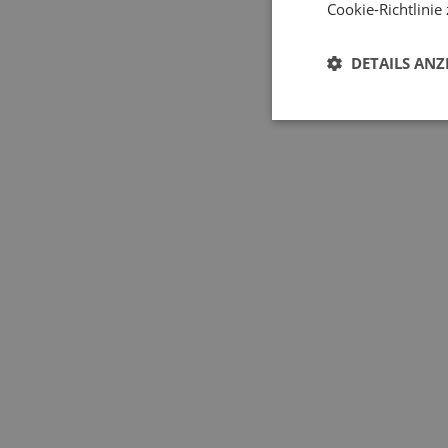
Cookie-Richtlinie
DETAILS ANZ
Garagen-Sektionalto
Welche 
Garagent
Die ideale Größe der Einbau
Motorrad unterstellen woll
für den reibungslosen Betri