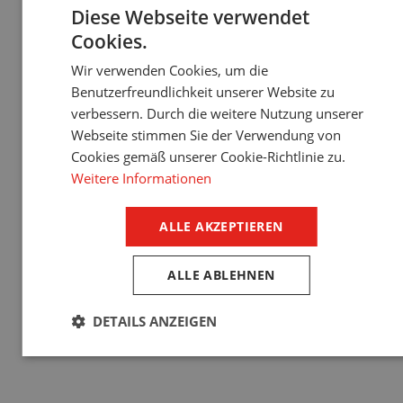
Diese Webseite verwendet
Cookies.
Wir verwenden Cookies, um die
Benutzerfreundlichkeit unserer Website zu
verbessern. Durch die weitere Nutzung unserer
Webseite stimmen Sie der Verwendung von
Außenrollläden
Jalousien
Cookies gemäß unserer Cookie-Richtlinie zu.
Holen Sie sich
Weitere Informationen
kostenlos die
ALLE AKZEPTIEREN
intelligente
ALLE ABLEHNEN
Steuerung Somfy im
Wert von 200 € oder
DETAILS ANZEIGEN
die Fernbedienung
für LOMAX